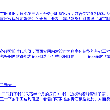
自有服务器，避免第三方平台数据泄露风险，符合GDPR等隐私
从底层代码到前端设计的全自主开发，满足复杂功能需求（如定制支付
必须紧跟时代步伐，而西安网站建设作为数字化转型的基础工程
完备的网站都能为企业创造不可替代的价值。 一、企业品牌形
了春天！
一口气订了我们民宿半个月的房间！"我一边搅动着蜂蜜柚子茶
三十平的手工皮具店里，看着门可罗雀的青石板路发愁。对面卖