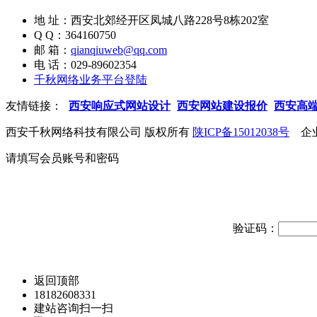
地 址：西安北郊经开区凤城八路228号8栋202室
Q Q：364160750
邮 箱：
qianqiuweb@qq.com
电 话：029-89602354
千秋网络业务平台登陆
友情链接：
西安响应式网站设计
西安网站建设报价
西安高
西安千秋网络科技有限公司 版权所有
陕ICP备15012038号
企业
请填写会员账号和密码
验证码：
返回顶部
18182608331
建站咨询扫一扫