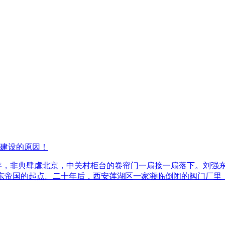
建设的原因！
3年，非典肆虐北京，中关村柜台的卷帘门一扇接一扇落下。刘强
了京东帝国的起点。二十年后，西安莲湖区一家濒临倒闭的阀门厂