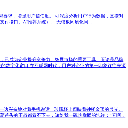
法规要求，增强用户信任度。 可深度分析用户行为数据，直接对
接口、AI推荐系统）。 无模板同质化问...
，已成为企业提升竞争力、拓展市场的重要工具。无论是品牌
象的数字化窗口 在互联网时代，用户对企业的第一印象往往来源
，一边兴奋地对着手机说话，玻璃杯上倒映着钟楼金顶的晨光。
葫芦头的王叔都看不下去，递给我一碗热腾腾的泡馍："芳啊，