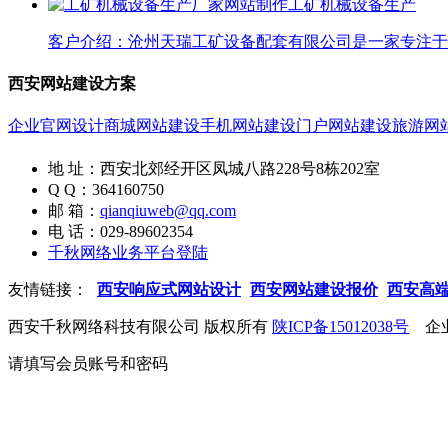
工矿机械设备生产
客户介绍：沧州天瑞工矿设备配套有限公司是一家专注于工
西安网站建设方案
企业官网设计
商城网站建设
手机网站建设
门户网站建设
旅游网
地 址：西安北郊经开区凤城八路228号8栋202室
Q Q：364160750
邮 箱：
qianqiuweb@qq.com
电 话：029-89602354
千秋网络业务平台登陆
友情链接：
西安响应式网站设计
西安网站建设报价
西安高
西安千秋网络科技有限公司 版权所有
陕ICP备15012038号
企业
请填写会员账号和密码