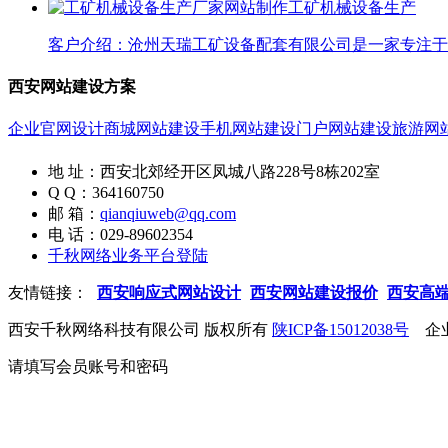
工矿机械设备生产
客户介绍：沧州天瑞工矿设备配套有限公司是一家专注于工
西安网站建设方案
企业官网设计
商城网站建设
手机网站建设
门户网站建设
旅游网
地 址：西安北郊经开区凤城八路228号8栋202室
Q Q：364160750
邮 箱：
qianqiuweb@qq.com
电 话：029-89602354
千秋网络业务平台登陆
友情链接：
西安响应式网站设计
西安网站建设报价
西安高
西安千秋网络科技有限公司 版权所有
陕ICP备15012038号
企业
请填写会员账号和密码