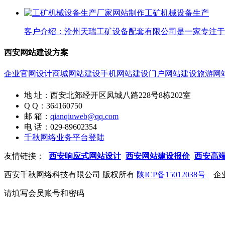
工矿机械设备生产
客户介绍：沧州天瑞工矿设备配套有限公司是一家专注于工
西安网站建设方案
企业官网设计
商城网站建设
手机网站建设
门户网站建设
旅游网
地 址：西安北郊经开区凤城八路228号8栋202室
Q Q：364160750
邮 箱：
qianqiuweb@qq.com
电 话：029-89602354
千秋网络业务平台登陆
友情链接：
西安响应式网站设计
西安网站建设报价
西安高
西安千秋网络科技有限公司 版权所有
陕ICP备15012038号
企业
请填写会员账号和密码