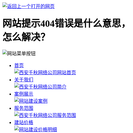
网站提示404错误是什么意思，
怎么解决？
首页
关于我们
案例展示
服务范围
建站价格