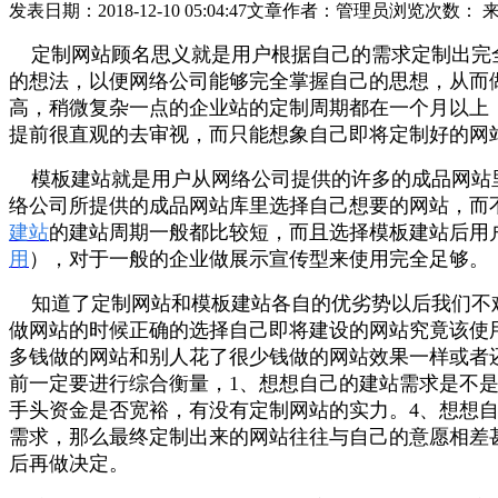
发表日期：2018-12-10 05:04:47
文章作者：管理员
浏览次数：
定制网站顾名思义就是用户根据自己的需求定制出完全
的想法，以便网络公司能够完全掌握自己的思想，从而
高，稍微复杂一点的企业站的定制周期都在一个月以上
提前很直观的去审视，而只能想象自己即将定制好的网
模板建站就是用户从网络公司提供的许多的成品网站里
络公司所提供的成品网站库里选择自己想要的网站，而
建站
的建站周期一般都比较短，而且选择模板建站后用
用
），对于一般的企业做展示宣传型来使用完全足够。
知道了定制网站和模板建站各自的优劣势以后我们不难
做网站的时候正确的选择自己即将建设的网站究竟该使
多钱做的网站和别人花了很少钱做的网站效果一样或者
前一定要进行综合衡量，1、想想自己的建站需求是不
手头资金是否宽裕，有没有定制网站的实力。4、想想
需求，那么最终定制出来的网站往往与自己的意愿相差
后再做决定。