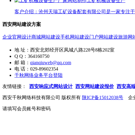
工矿机械设备生产
客户介绍：沧州天瑞工矿设备配套有限公司是一家专注于工
西安网站建设方案
企业官网设计
商城网站建设
手机网站建设
门户网站建设
旅游网
地 址：西安北郊经开区凤城八路228号8栋202室
Q Q：364160750
邮 箱：
qianqiuweb@qq.com
电 话：029-89602354
千秋网络业务平台登陆
友情链接：
西安响应式网站设计
西安网站建设报价
西安高
西安千秋网络科技有限公司 版权所有
陕ICP备15012038号
企业
请填写会员账号和密码