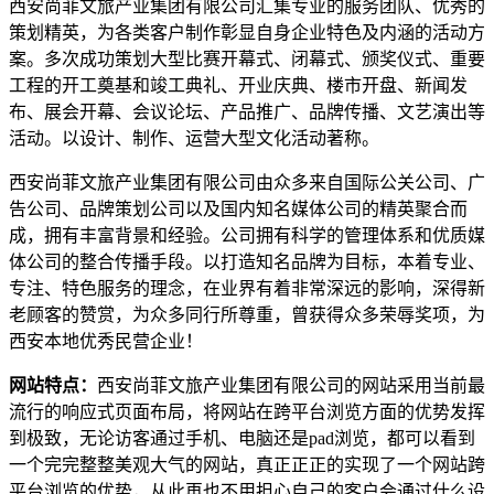
西安尚菲文旅产业集团有限公司
汇集专业的服务团队、优秀的
策划精英，为各类客户制作彰显自身企业特色及内涵的活动方
案。多次成功策划大型比赛开幕式、闭幕式、颁奖仪式、重要
工程的开工奠基和竣工典礼、开业庆典、楼市开盘、新闻发
布、展会开幕、会议论坛、产品推广、品牌传播、文艺演出等
活动。以设计、制作、运营大型文化活动著称。
西安尚菲文旅产业集团有限公司
由众多来自国际公关公司、广
告公司、品牌策划公司以及国内知名媒体公司的精英聚合而
成，拥有丰富背景和经验。公司拥有科学的管理体系和优质媒
体公司的整合传播手段。以打造知名品牌为目标，本着专业、
专注、特色服务的理念，在业界有着非常深远的影响，深得新
老顾客的赞赏，为众多同行所尊重，曾获得众多荣辱奖项，为
西安本地优秀民营企业！
网站特点：
西安尚菲文旅产业集团有限公司的网站采用当前最
流行的响应式页面布局，将网站在跨平台浏览方面的优势发挥
到极致，无论访客通过手机、电脑还是pad浏览，都可以看到
一个完完整整美观大气的网站，真正正正的实现了一个网站跨
平台浏览的优势，从此再也不用担心自己的客户会通过什么设